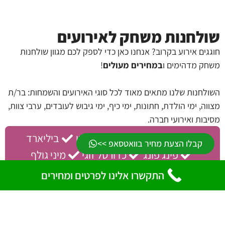
שולחנות משחק לאירועים
חוגגים אירוע בקרוב? אנחנו כאן כדי לספק לכם מגוון שולחנות
משחק מדהימים ו
במחירים מעולים
!
השולחנות שלנו מתאים מאוד לכל סוגי האירועים והשמחות: בר/ת
מצווה, ימי הולדת, חתונות, ימי כיף, ימי גיבוש לעובדים, ערבי צוות,
מסיבות ואירועי חברה.
הוקי אוויר
כדורגל שולחן
ביליארד
קבלו הצעת מחיר בוואטסאפ >>
פינג פונג
כדורסל זוגי
מיני גולף
סימולטור נהיגה
סימולטור VR
התקשרו אלינו לפרטים ומחירים
שולחנות המשחק לאירועים ניתנים למיקום בכל מקום
בו תחפצו: אולם, גן, בית, גג, גינה ואפילו בפארק (ניתן